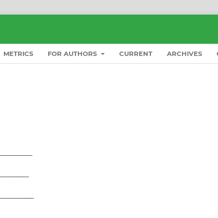
METRICS
FOR AUTHORS
CURRENT
ARCHIVES
___________
__________
___________
_____________