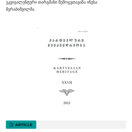
ეკვივალენტური თარგმანი შემოგვთავაზა ინესა
მერაბიშვილმა.
ARTICLE