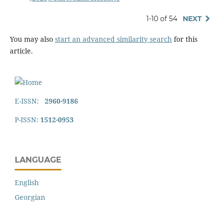
1-10 of 54
NEXT
You may also
start an advanced similarity search
for this
article.
E-ISSN:
2960-9186
P-ISSN:
1512-0953
LANGUAGE
English
Georgian