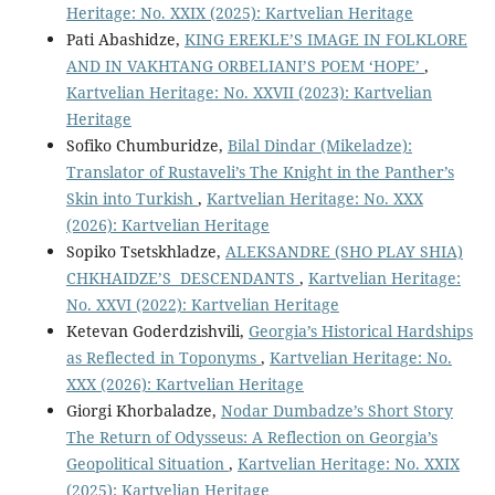
Heritage: No. XXIX (2025): Kartvelian Heritage
Pati Abashidze,
KING EREKLE’S IMAGE IN FOLKLORE
AND IN VAKHTANG ORBELIANI’S POEM ‘HOPE’
,
Kartvelian Heritage: No. XXVII (2023): Kartvelian
Heritage
Sofiko Chumburidze,
Bilal Dindar (Mikeladze):
Translator of Rustaveli’s The Knight in the Panther’s
Skin into Turkish
,
Kartvelian Heritage: No. XXX
(2026): Kartvelian Heritage
Sopiko Tsetskhladze,
ALEKSANDRE (SHO PLAY SHIA)
CHKHAIDZE’S DESCENDANTS
,
Kartvelian Heritage:
No. XXVI (2022): Kartvelian Heritage
Ketevan Goderdzishvili,
Georgia’s Historical Hardships
as Reflected in Toponyms
,
Kartvelian Heritage: No.
XXX (2026): Kartvelian Heritage
Giorgi Khorbaladze,
Nodar Dumbadze’s Short Story
The Return of Odysseus: A Reflection on Georgia’s
Geopolitical Situation
,
Kartvelian Heritage: No. XXIX
(2025): Kartvelian Heritage