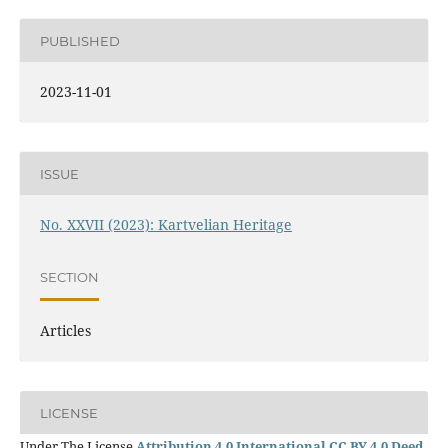
PUBLISHED
2023-11-01
ISSUE
No. XXVII (2023): Kartvelian Heritage
SECTION
Articles
LICENSE
Under The License
Attribution 4.0 International CC BY 4.0 Deed