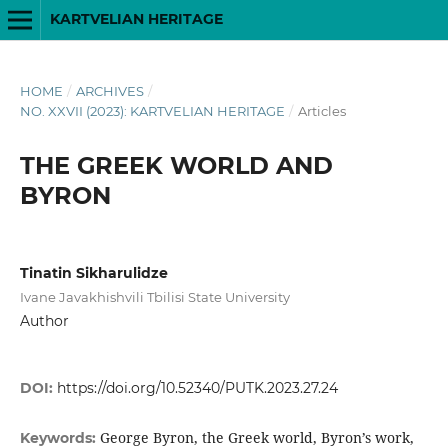
KARTVELIAN HERITAGE
HOME
/
ARCHIVES
/
NO. XXVII (2023): KARTVELIAN HERITAGE
/
Articles
THE GREEK WORLD AND
BYRON
Tinatin Sikharulidze
Ivane Javakhishvili Tbilisi State University
Author
DOI:
https://doi.org/10.52340/PUTK.2023.27.24
George Byron, the Greek world, Byron’s work,
Keywords: